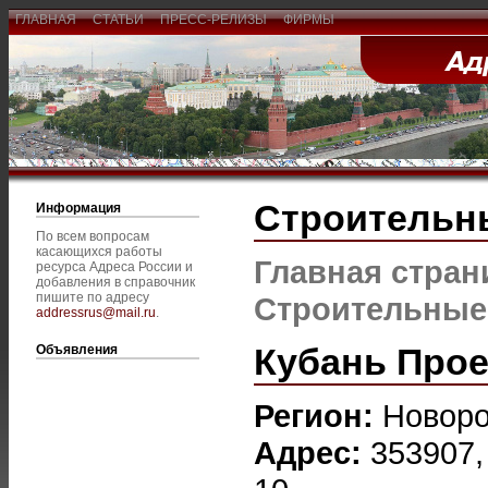
ГЛАВНАЯ
СТАТЬИ
ПРЕСС-РЕЛИЗЫ
ФИРМЫ
Строительн
Информация
По всем вопросам
касающихся работы
Главная стран
ресурса Адреса России и
добавления в справочник
пишите по адресу
Строительные
addressrus@mail.ru
.
Кубань Прое
Объявления
Регион:
Новоро
Адрес:
353907, 