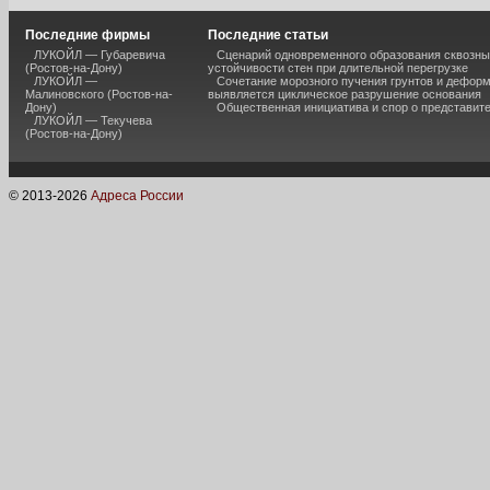
Последние фирмы
Последние статьи
ЛУКОЙЛ — Губаревича
Сценарий одновременного образования сквозны
(Ростов-на-Дону)
устойчивости стен при длительной перегрузке
ЛУКОЙЛ —
Сочетание морозного пучения грунтов и дефор
Малиновского (Ростов-на-
выявляется циклическое разрушение основания
Дону)
Общественная инициатива и спор о представит
ЛУКОЙЛ — Текучева
(Ростов-на-Дону)
© 2013-
2026
Адреса России