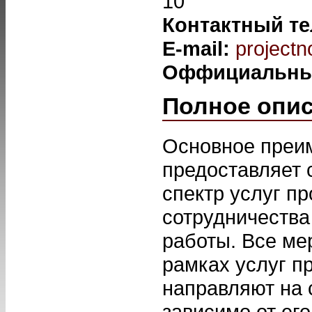
10
Контактный т
E-mail:
project
Оффициальны
Полное опи
Основное преи
предоставляет 
спектр услуг п
сотрудничества
работы. Все ме
рамках услуг п
направляют на 
зависимо от ег