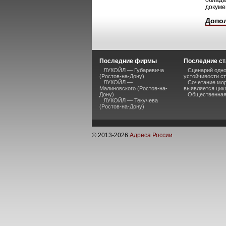
облада
докуме
Допо
Последние фирмы
Последние ст
ЛУКОЙЛ — Губаревича
Сценарий одно
(Ростов-на-Дону)
устойчивости ст
ЛУКОЙЛ —
Сочетание мор
Малиновского (Ростов-на-
выявляется цик
Дону)
Общественная 
ЛУКОЙЛ — Текучева
(Ростов-на-Дону)
© 2013-
2026
Адреса России