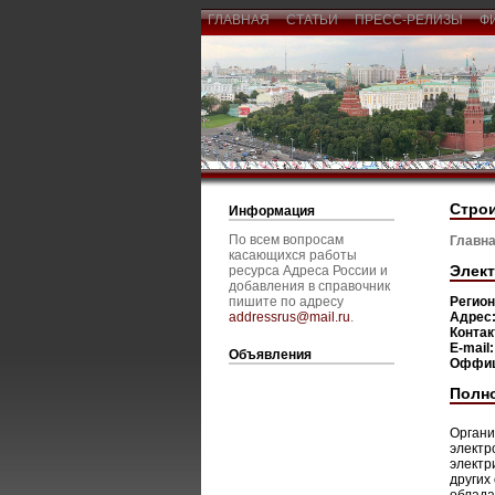
ГЛАВНАЯ
СТАТЬИ
ПРЕСС-РЕЛИЗЫ
Ф
Стро
Информация
По всем вопросам
Главна
касающихся работы
Элект
ресурса Адреса России и
добавления в справочник
пишите по адресу
Регио
addressrus@mail.ru
.
Адрес
Конта
E-mail
Объявления
Оффиц
Полн
Органи
электр
электр
других