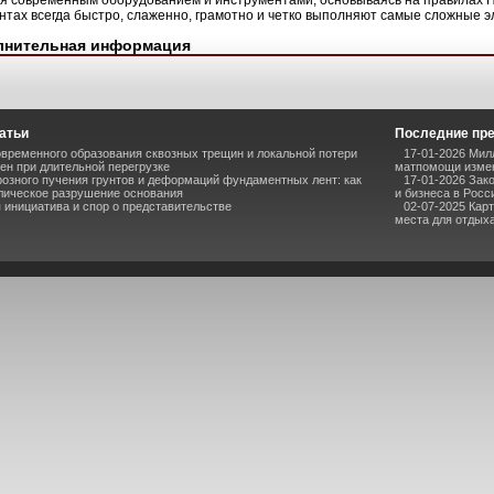
я современным оборудованием и инструментами, основываясь на правилах 
нтах всегда быстро, слаженно, грамотно и четко выполняют самые сложные 
лнительная информация
атьи
Последние пр
временного образования сквозных трещин и локальной потери
17-01-2026 Мил
ен при длительной перегрузке
матпомощи измен
озного пучения грунтов и деформаций фундаментных лент: как
17-01-2026 Зак
лическое разрушение основания
и бизнеса в Росс
инициатива и спор о представительстве
02-07-2025 Кар
места для отдыха