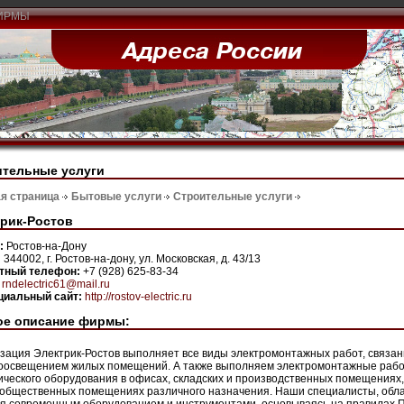
ИРМЫ
ительные услуги
я страница
Бытовые услуги
Строительные услуги
рик-Ростов
н:
Ростов-на-Дону
:
344002, г. Ростов-на-дону, ул. Московская, д. 43/13
ктный телефон:
+7 (928) 625-83-34
:
rndelectric61@mail.ru
иальный сайт:
http://rostov-electric.ru
ое описание фирмы:
зация Электрик-Ростов выполняет все виды электромонтажных работ, связа
оосвещением жилых помещений. А также выполняем электромонтажные работы
ического оборудования в офисах, складских и производственных помещениях, 
 общественных помещениях различного назначения. Наши специалисты, обла