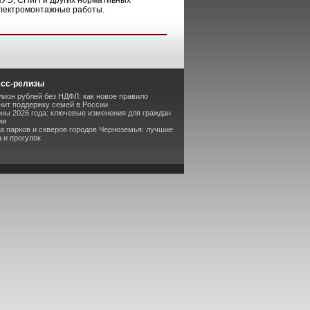
ПУЭ, СНиП и других нормативных
электромонтажные работы.
есс-релизы
лион рублей без НДФЛ: как новое правило
ит поддержку семей в России
оны 2026 года: ключевые изменения для граждан
ии
та парков и скверов городов Черноземья: лучшие
 и прогулок