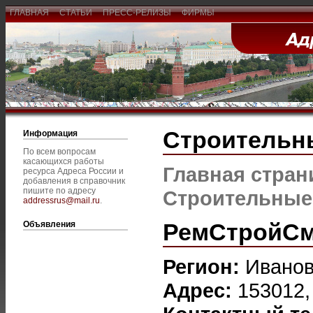
ГЛАВНАЯ
СТАТЬИ
ПРЕСС-РЕЛИЗЫ
ФИРМЫ
Строительн
Информация
По всем вопросам
касающихся работы
Главная стран
ресурса Адреса России и
добавления в справочник
пишите по адресу
Строительные
addressrus@mail.ru
.
РемСтройСм
Объявления
Регион:
Ивано
Адрес:
153012, 