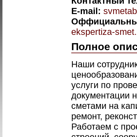
Контактный т
E-mail:
svmetab
Оффициальны
ekspertiza-smet.
Полное опи
Наши сотрудни
ценообразовани
услуги по пров
документации н
сметами на кап
ремонт, реконс
Работаем с про
строений, соор