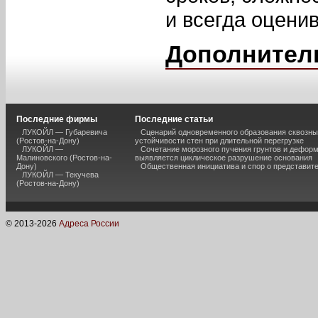
и всегда оцени
Дополнител
Последние фирмы
Последние статьи
ЛУКОЙЛ — Губаревича
Сценарий одновременного образования сквозны
(Ростов-на-Дону)
устойчивости стен при длительной перегрузке
ЛУКОЙЛ —
Сочетание морозного пучения грунтов и дефор
Малиновского (Ростов-на-
выявляется циклическое разрушение основания
Дону)
Общественная инициатива и спор о представит
ЛУКОЙЛ — Текучева
(Ростов-на-Дону)
© 2013-
2026
Адреса России