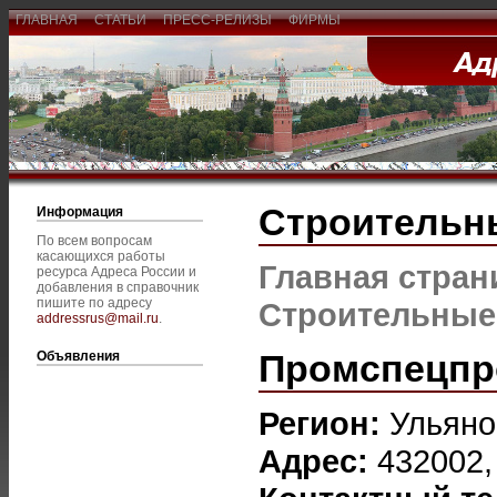
ГЛАВНАЯ
СТАТЬИ
ПРЕСС-РЕЛИЗЫ
ФИРМЫ
Строительн
Информация
По всем вопросам
касающихся работы
Главная стран
ресурса Адреса России и
добавления в справочник
пишите по адресу
Строительные
addressrus@mail.ru
.
Промспецпр
Объявления
Регион:
Ульяно
Адрес:
432002,