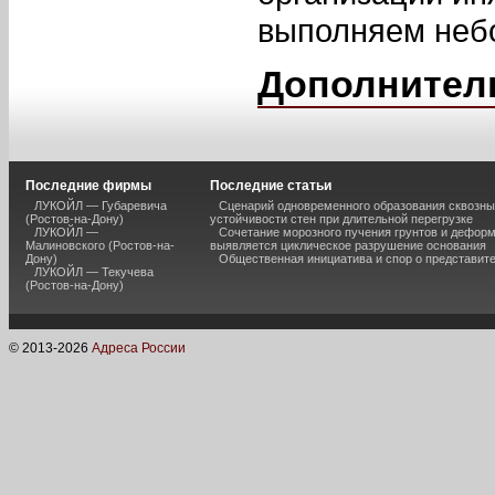
выполняем неб
Дополнител
Последние фирмы
Последние статьи
ЛУКОЙЛ — Губаревича
Сценарий одновременного образования сквозны
(Ростов-на-Дону)
устойчивости стен при длительной перегрузке
ЛУКОЙЛ —
Сочетание морозного пучения грунтов и дефор
Малиновского (Ростов-на-
выявляется циклическое разрушение основания
Дону)
Общественная инициатива и спор о представит
ЛУКОЙЛ — Текучева
(Ростов-на-Дону)
© 2013-
2026
Адреса России