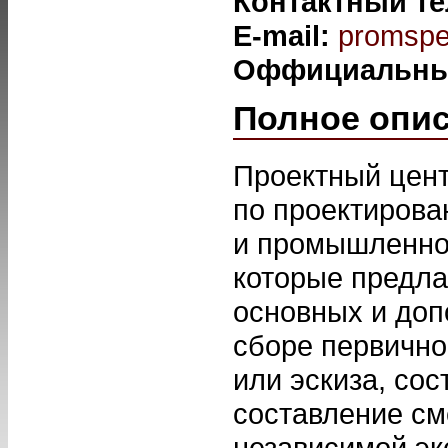
Контактный т
E-mail:
promspe
Оффициальны
Полное опи
Проектный цент
по проектирова
и промышленног
которые предла
основных и доп
сборе первично
или эскиза, со
составление см
независимой эк