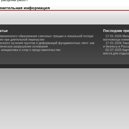
 расценки работ!"
лнительная информация
атьи
Последние пр
временного образования сквозных трещин и локальной потери
17-01-2026 Мил
ен при длительной перегрузке
матпомощи измен
озного пучения грунтов и деформаций фундаментных лент: как
17-01-2026 Зак
лическое разрушение основания
и бизнеса в Росс
инициатива и спор о представительстве
02-07-2025 Кар
места для отдыха