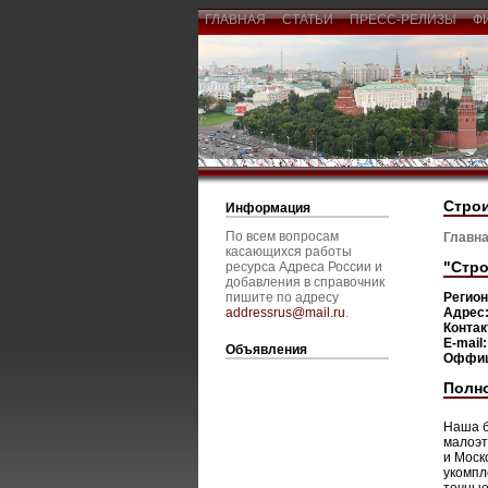
ГЛАВНАЯ
СТАТЬИ
ПРЕСС-РЕЛИЗЫ
Ф
Стро
Информация
По всем вопросам
Главна
касающихся работы
"Стро
ресурса Адреса России и
добавления в справочник
пишите по адресу
Регио
addressrus@mail.ru
.
Адрес
Конта
E-mail
Объявления
Оффиц
Полн
Наша б
малоэт
и Моск
укомпл