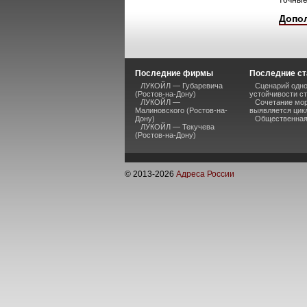
точные
Допо
Последние фирмы
Последние ст
ЛУКОЙЛ — Губаревича
Сценарий одно
(Ростов-на-Дону)
устойчивости ст
ЛУКОЙЛ —
Сочетание мор
Малиновского (Ростов-на-
выявляется цик
Дону)
Общественная 
ЛУКОЙЛ — Текучева
(Ростов-на-Дону)
© 2013-
2026
Адреса России