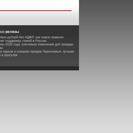
есс-релизы
лион рублей без НДФЛ: как новое правило
ит поддержку семей в России
оны 2026 года: ключевые изменения для граждан
ии
та парков и скверов городов Черноземья: лучшие
 и прогулок