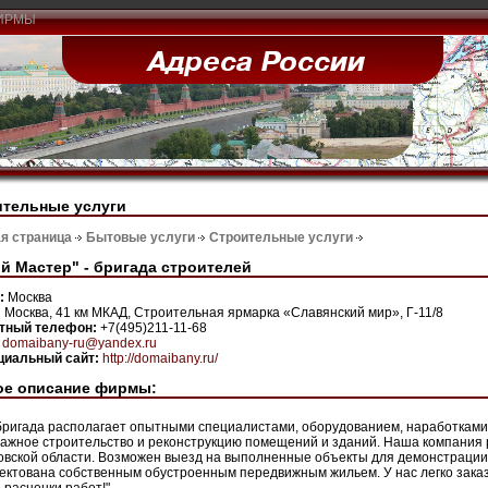
ИРМЫ
ительные услуги
я страница
Бытовые услуги
Строительные услуги
й Мастер" - бригада строителей
н:
Москва
:
Москва, 41 км МКАД, Строительная ярмарка «Славянский мир», Г-11/8
ктный телефон:
+7(495)211-11-68
:
domaibany-ru@yandex.ru
иальный сайт:
http://domaibany.ru/
ое описание фирмы:
ригада располагает опытными специалистами, оборудованием, наработкам
ажное строительство и реконструкцию помещений и зданий. Наша компания 
овской области. Возможен выезд на выполненные объекты для демонстрации
ектована собственным обустроенным передвижным жильем. У нас легко заказа