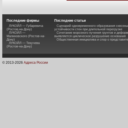
Последние фирмы
Последние статьи
ЛУКОЙЛ — Губаревича
Сценарий одновременного образования сквозны
(Ростов-на-Дону)
устойчивости стен при длительной перегрузке
ЛУКОЙЛ —
Сочетание морозного пучения грунтов и дефор
Малиновского (Ростов-на-
выявляется циклическое разрушение основания
Дону)
Общественная инициатива и спор о представит
ЛУКОЙЛ — Текучева
(Ростов-на-Дону)
© 2013-
2026
Адреса России