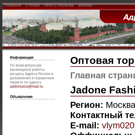
ГЛАВНАЯ
СТАТЬИ
ПРЕСС-РЕЛИЗЫ
ФИРМЫ
Оптовая тор
Информация
По всем вопросам
касающихся работы
Главная стран
ресурса Адреса России и
добавления в справочник
пишите по адресу
Jadone Fash
addressrus@mail.ru
.
Объявления
Регион:
Москв
Контактный т
E-mail:
vlym02