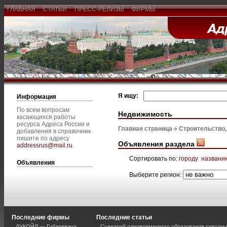
ГЛАВНАЯ
СТАТЬИ
ПРЕСС-РЕЛИЗЫ
ФИРМЫ
Я ищу:
Информация
По всем вопросам
Недвижимость
касающихся работы
ресурса Адреса России и
Главная страница
Строительство
добавления в справочник
пишите по адресу
Объявления раздела
addressrus@mail.ru
.
Сортировать по:
городу
названи
Объявления
Выберите регион:
Последние фирмы
Последние статьи
ЛУКОЙЛ — Губаревича
Сценарий одновременного образования сквозны