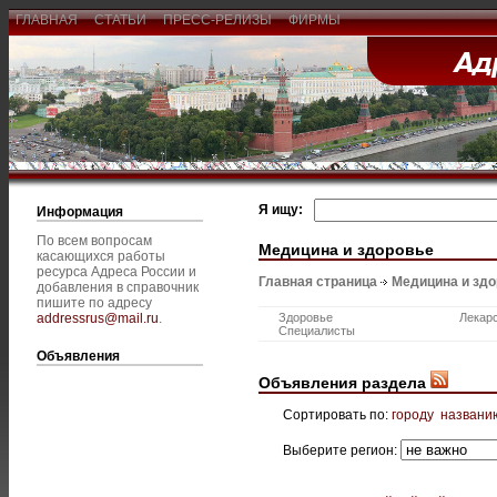
ГЛАВНАЯ
СТАТЬИ
ПРЕСС-РЕЛИЗЫ
ФИРМЫ
Я ищу:
Информация
По всем вопросам
Медицина и здоровье
касающихся работы
ресурса Адреса России и
Главная страница
Медицина и зд
добавления в справочник
пишите по адресу
addressrus@mail.ru
.
Здоровье
Лекар
Специалисты
Объявления
Объявления раздела
Сортировать по:
городу
названи
Выберите регион: