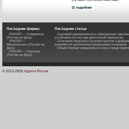
Последние фирмы
Последние статьи
ЛУКОЙЛ — Губаревича
Сценарий одновременного образования сквозны
(Ростов-на-Дону)
устойчивости стен при длительной перегрузке
ЛУКОЙЛ —
Сочетание морозного пучения грунтов и дефор
Малиновского (Ростов-на-
выявляется циклическое разрушение основания
Дону)
Общественная инициатива и спор о представит
ЛУКОЙЛ — Текучева
(Ростов-на-Дону)
© 2013-
2026
Адреса России