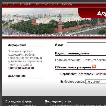
ГЛАВНАЯ
СТАТЬИ
ПРЕСС-РЕЛИЗЫ
ФИРМЫ
Я ищу:
Информация
По всем вопросам
Радио, телевидение
касающихся работы
ресурса Адреса России и
Главная страница
Связь, телеком
добавления в справочник
пишите по адресу
Объявления раздела
addressrus@mail.ru
.
Сортировать по:
городу
назван
Объявления
Выберите регион:
Последние фирмы
Последние статьи
ЛУКОЙЛ — Губаревича
Сценарий одновременного образования сквозны