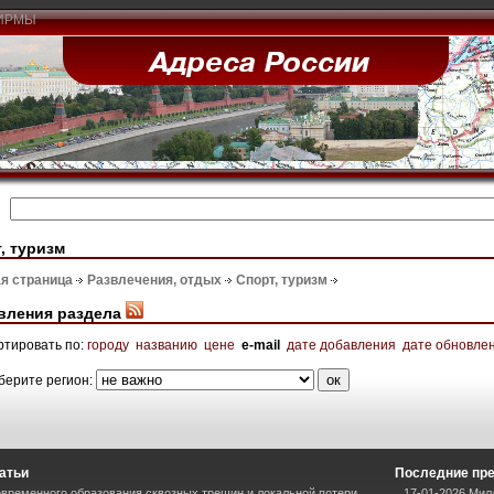
ИРМЫ
, туризм
я страница
Развлечения, отдых
Спорт, туризм
вления раздела
ртировать по:
городу
названию
цене
e-mail
дате добавления
дате обновле
берите регион:
атьи
Последние пр
временного образования сквозных трещин и локальной потери
17-01-2026 Мил