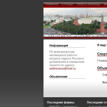
ГЛАВНАЯ
СТАТЬИ
ПРЕСС-РЕЛИЗЫ
Ф
Я ищу:
Информация
По всем вопросам
Спорт
касающихся работы
ресурса Адреса России и
Главна
добавления в справочник
пишите по адресу
Объя
addressrus@mail.ru
.
Со
Объявления
Вы
Последние фирмы
Последние ст
ЛУКОЙЛ — Губаревича
Сценарий одно