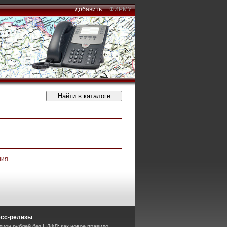
добавить
ФИРМУ
ния
есс-релизы
лион рублей без НДФЛ: как новое правило