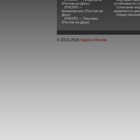
(Ростов-на-Дону)
устойчивости ст
ЛУКОЙЛ —
Сочетание мор
Малиновского (Ростов-на-
выявляется цик
Дону)
Общественная 
ЛУКОЙЛ — Текучева
(Ростов-на-Дону)
© 2013-
2026
Адреса России