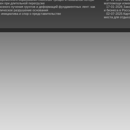
ен при длительной перегрузке
матпомощи измен
озного пучения грунтов и деформаций фундаментных лент: как
17-01-2026 Зак
лическое разрушение основания
и бизнеса в Росс
инициатива и спор о представительстве
02-07-2025 Кар
места для отдыха