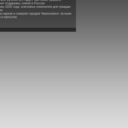
ит поддержку семей в России
оны 2026 года: ключевые изменения для граждан
ии
та парков и скверов городов Черноземья: лучшие
 и прогулок