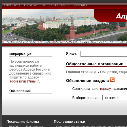
ГЛАВНАЯ
СТАТЬИ
ПРЕСС-РЕЛИЗЫ
ФИРМЫ
Я ищу:
Информация
По всем вопросам
Общественные организации
касающихся работы
ресурса Адреса России и
Главная страница
Общество, соц
добавления в справочник
пишите по адресу
Объявления раздела
addressrus@mail.ru
.
Сортировать по:
городу
названи
Объявления
Выберите регион:
Последние фирмы
Последние статьи
ЛУКОЙЛ — Губаревича
Сценарий одновременного образования сквозны