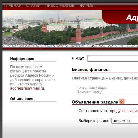
ГЛАВНАЯ
СТАТЬИ
ПРЕСС-РЕЛИЗЫ
ФИРМЫ
Я ищу:
Информация
По всем вопросам
Бизнес, финансы
касающихся работы
ресурса Адреса России и
Главная страница
Бизнес, финан
добавления в справочник
пишите по адресу
addressrus@mail.ru
.
Банки, инвестиции
Таможня, склад
Объявления
Объявления раздела
Сортировать по:
городу
названи
Выберите регион: