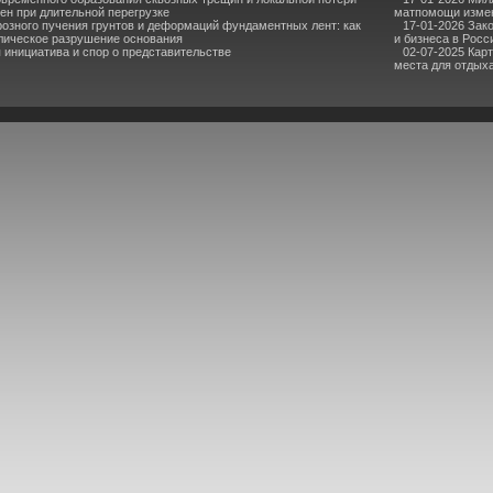
ен при длительной перегрузке
матпомощи измен
озного пучения грунтов и деформаций фундаментных лент: как
17-01-2026 Зак
лическое разрушение основания
и бизнеса в Росс
инициатива и спор о представительстве
02-07-2025 Кар
места для отдыха