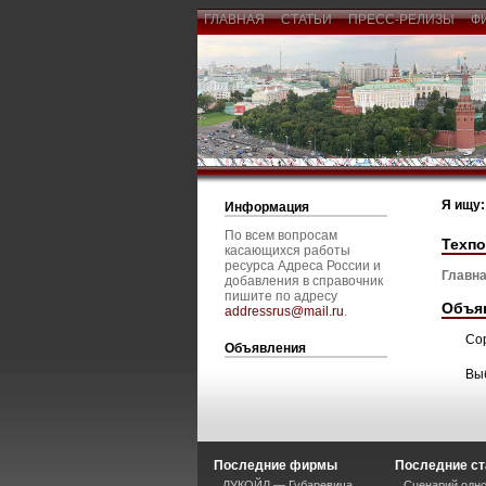
ГЛАВНАЯ
СТАТЬИ
ПРЕСС-РЕЛИЗЫ
Ф
Я ищу:
Информация
По всем вопросам
Техп
касающихся работы
ресурса Адреса России и
Главна
добавления в справочник
пишите по адресу
Объя
addressrus@mail.ru
.
Со
Объявления
Вы
Последние фирмы
Последние ст
ЛУКОЙЛ — Губаревича
Сценарий одно