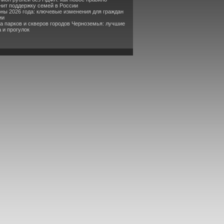
ит поддержку семей в России
оны 2026 года: ключевые изменения для граждан
ии
та парков и скверов городов Черноземья: лучшие
 и прогулок