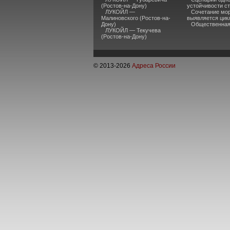
(Ростов-на-Дону)
устойчивости ст
ЛУКОЙЛ —
Сочетание мор
Малиновского (Ростов-на-
выявляется цик
Дону)
Общественная 
ЛУКОЙЛ — Текучева
(Ростов-на-Дону)
© 2013-
2026
Адреса России