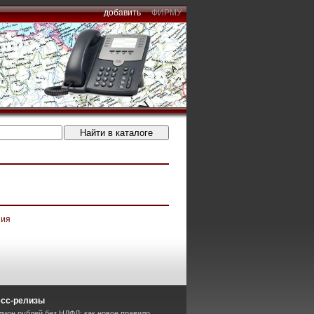
добавить
ФИРМУ
ния
есс-релизы
лион рублей без НДФЛ: как новое правило