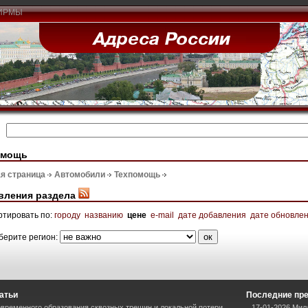
ИРМЫ
омощь
я страница
Автомобили
Техпомощь
вления раздела
ртировать по:
городу
названию
цене
e-mail
дате добавления
дате обновле
берите регион:
атьи
Последние пр
временного образования сквозных трещин и локальной потери
17-01-2026 Мил