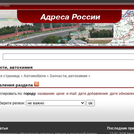
ИРМЫ
сти, автохимия
я страница
Автомобили
Запчасти, автохимия
вления раздела
ртировать по:
городу
названию
цене
e-mail
дате добавления
дате обновле
берите регион:
атьи
Последние пр
временного образования сквозных трещин и локальной потери
17-01-2026 Мил