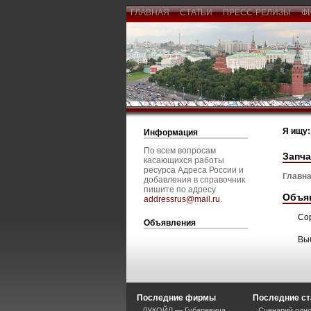
ГЛАВНАЯ
СТАТЬИ
ПРЕСС-РЕЛИЗЫ
Ф
Я ищу:
Информация
По всем вопросам
Запча
касающихся работы
ресурса Адреса России и
Главна
добавления в справочник
пишите по адресу
Объя
addressrus@mail.ru
.
Со
Объявления
Вы
Последние фирмы
Последние ст
ЛУКОЙЛ — Губаревича
Сценарий одно