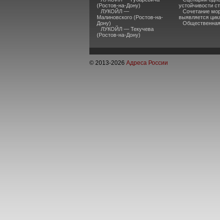
(Ростов-на-Дону)
устойчивости ст
ЛУКОЙЛ —
Сочетание мор
Малиновского (Ростов-на-
выявляется цик
Дону)
Общественная 
ЛУКОЙЛ — Текучева
(Ростов-на-Дону)
© 2013-
2026
Адреса России