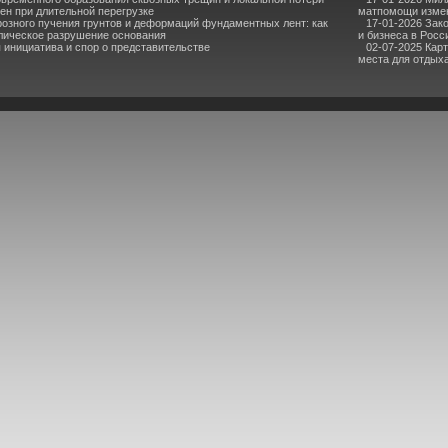
ен при длительной перегрузке
матпомощи измен
озного пучения грунтов и деформаций фундаментных лент: как
17-01-2026 Зак
лическое разрушение основания
и бизнеса в Росс
инициатива и спор о представительстве
02-07-2025 Кар
места для отдыха