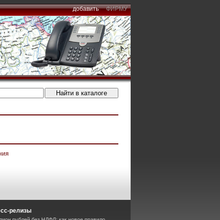
добавить
ФИРМУ
ния
есс-релизы
лион рублей без НДФЛ: как новое правило