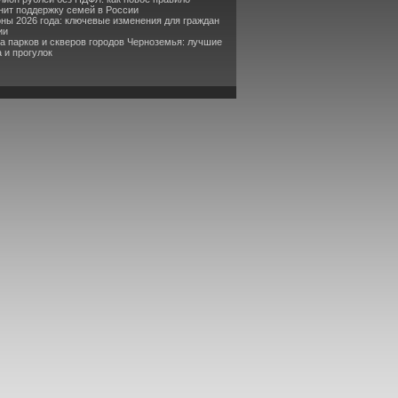
ит поддержку семей в России
оны 2026 года: ключевые изменения для граждан
ии
та парков и скверов городов Черноземья: лучшие
 и прогулок