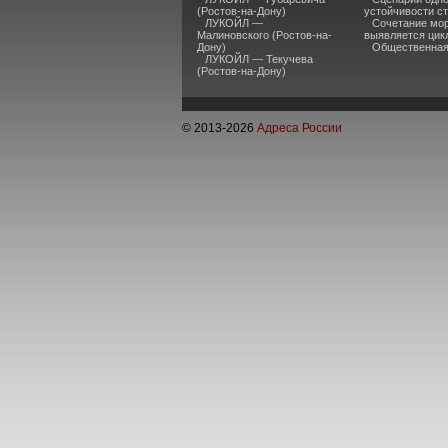
(Ростов-на-Дону)
устойчивости ст
ЛУКОЙЛ —
Сочетание мор
Малиновского (Ростов-на-
выявляется цик
Дону)
Общественная 
ЛУКОЙЛ — Текучева
(Ростов-на-Дону)
© 2013-
2026
Адреса России