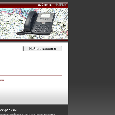
добавить
ФИРМУ
ния
есс-релизы
лион рублей без НДФЛ: как новое правило