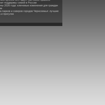
ит поддержку семей в России
оны 2026 года: ключевые изменения для граждан
ии
та парков и скверов городов Черноземья: лучшие
 и прогулок