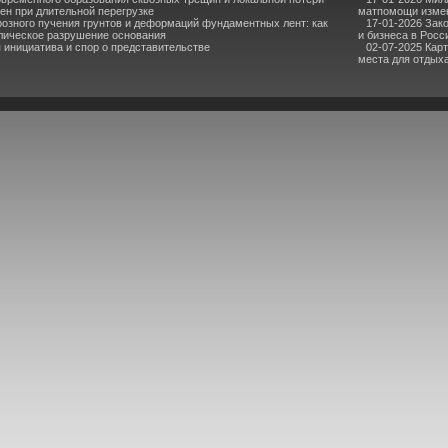
ен при длительной перегрузке
матпомощи измен
озного пучения грунтов и деформаций фундаментных лент: как
17-01-2026 Зак
лическое разрушение основания
и бизнеса в Росс
инициатива и спор о представительстве
02-07-2025 Кар
места для отдыха