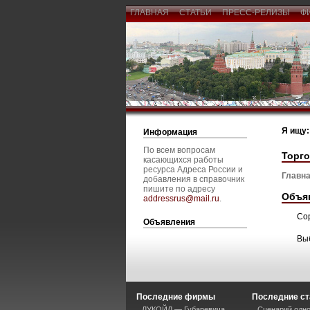
ГЛАВНАЯ
СТАТЬИ
ПРЕСС-РЕЛИЗЫ
Ф
Я ищу:
Информация
По всем вопросам
Торг
касающихся работы
ресурса Адреса России и
Главна
добавления в справочник
пишите по адресу
Объя
addressrus@mail.ru
.
Со
Объявления
Вы
Последние фирмы
Последние ст
ЛУКОЙЛ — Губаревича
Сценарий одно