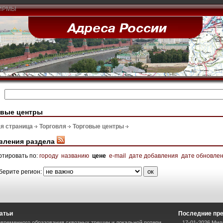
ИРМЫ
овые центры
я страница
Торговля
Торговые центры
вления раздела
ртировать по:
городу
названию
цене
e-mail
дате добавления
дате обновле
берите регион:
атьи
Последние пр
временного образования сквозных трещин и локальной потери
17-01-2026 Мил