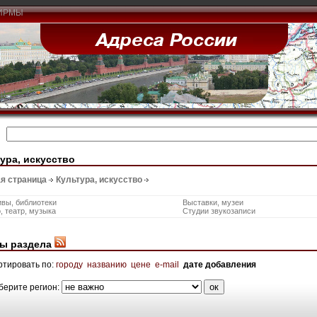
ИРМЫ
ура, искусство
я страница
Культура, искусство
вы, библиотеки
Выставки, музеи
, театр, музыка
Студии звукозаписи
ы раздела
ртировать по:
городу
названию
цене
e-mail
дате добавления
берите регион: