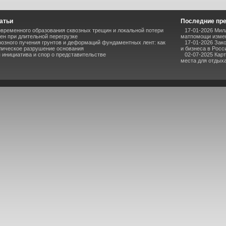
атьи
Последние пр
временного образования сквозных трещин и локальной потери
17-01-2026 Мил
ен при длительной перегрузке
матпомощи измен
озного пучения грунтов и деформаций фундаментных лент: как
17-01-2026 Зак
лическое разрушение основания
и бизнеса в Росс
инициатива и спор о представительстве
02-07-2025 Кар
места для отдыха