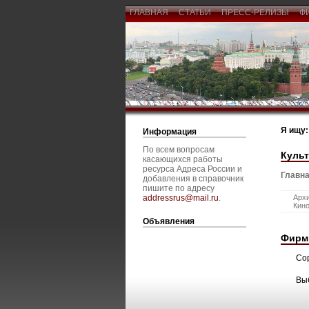
ГЛАВНАЯ
СТАТЬИ
ПРЕСС-РЕЛИЗЫ
Ф
Я ищу:
Информация
По всем вопросам
Культ
касающихся работы
ресурса Адреса России и
Главна
добавления в справочник
пишите по адресу
addressrus@mail.ru
.
Архи
Кино
Объявления
Фирм
Со
Вы