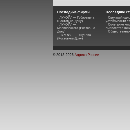
Последние фирмы
Последние ст
ЛУКОЙЛ — Губаревича
Сценарий одно
(Ростов-на-Дону)
устойчивости ст
ЛУКОЙЛ —
Сочетание мор
Малиновского (Ростов-на-
выявляется цик
Дону)
Общественная 
ЛУКОЙЛ — Текучева
(Ростов-на-Дону)
© 2013-
2026
Адреса России