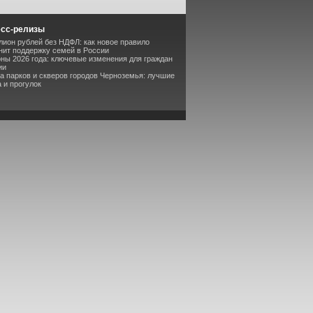
есс-релизы
лион рублей без НДФЛ: как новое правило
ит поддержку семей в России
оны 2026 года: ключевые изменения для граждан
ии
та парков и скверов городов Черноземья: лучшие
 и прогулок