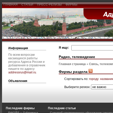
ГЛАВНАЯ
СТАТЬИ
ПРЕСС-РЕЛИЗЫ
ФИРМЫ
Я ищу:
Информация
По всем вопросам
Радио, телевидение
касающихся работы
ресурса Адреса России и
Главная страница
Связь, телеком
добавления в справочник
пишите по адресу
Фирмы раздела
addressrus@mail.ru
.
Сортировать по:
городу
названи
Объявления
Выберите регион:
Последние фирмы
Последние статьи
ЛУКОЙЛ — Губаревича
Сценарий одновременного образования сквозны