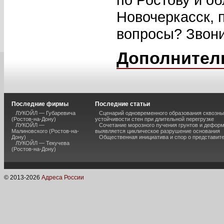
Новочеркасск, 
вопросы? Звонит
Дополнител
Последние фирмы
Последние статьи
ЛУКОЙЛ — Губаревича
Сценарий одновременного образования сквозны
(Ростов-на-Дону)
устойчивости стен при длительной перегрузке
ЛУКОЙЛ —
Сочетание морозного пучения грунтов и дефор
Малиновского (Ростов-на-
выявляется циклическое разрушение основания
Дону)
Общественная инициатива и спор о представит
ЛУКОЙЛ — Текучева
(Ростов-на-Дону)
© 2013-
2026
Адреса России