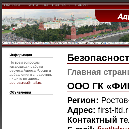
ГЛАВНАЯ
СТАТЬИ
ПРЕСС-РЕЛИЗЫ
ФИРМЫ
Безопаснос
Информация
По всем вопросам
касающихся работы
Главная стран
ресурса Адреса России и
добавления в справочник
пишите по адресу
ООО ГК «ФИ
addressrus@mail.ru
.
Объявления
Регион:
Ростов
Адрес:
first-ltd.
Контактный т