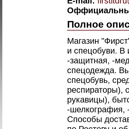
E-mail:
firstltd
Оффициальны
Полное опи
Магазин "Фирст
и спецобуви. В 
-защитная, -ме
спецодежда. В
спецобувь, сре
респираторы), с
рукавицы), быт
-шелкография,
Способы достав
по Ростову и об