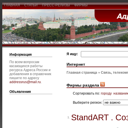
ГЛАВНАЯ
СТАТЬИ
ПРЕСС-РЕЛИЗЫ
ФИРМЫ
Я ищу:
Информация
По всем вопросам
Интернет
касающихся работы
ресурса Адреса России и
Главная страница
Связь, телеком
добавления в справочник
пишите по адресу
addressrus@mail.ru
.
Фирмы раздела
Объявления
Сортировать по:
городу
названи
Выберите регион:
StandART . Со
1.