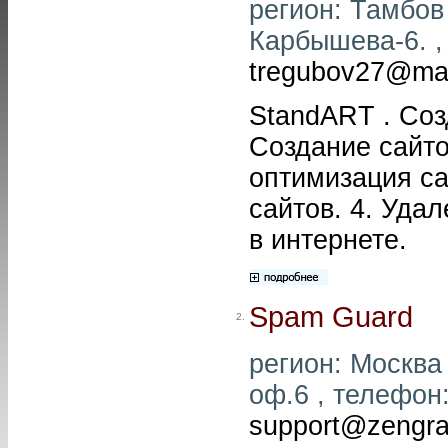
регион: Тамбов
Карбышева-6. , 
tregubov27@mai
StandART . Соз
Создание сайто
оптимизация са
сайтов. 4. Уда
в интернете.
Spam Guard
2.
регион: Москва 
оф.6 , телефон: 
support@zengra