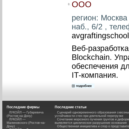
ООО
8.
регион: Москва
наб., 6/2 , тел
avgraftingscho
Веб-разработка
Blockchain. Уп
обеспечения дл
IT-компания.
Последние фирмы
Последние статьи
ЛУКОЙЛ — Губаревича
Сценарий одновременного образования сквозны
(Ростов-на-Дону)
устойчивости стен при длительной перегрузке
ЛУКОЙЛ —
Сочетание морозного пучения грунтов и дефор
Малиновского (Ростов-на-
выявляется циклическое разрушение основания
Дону)
Общественная инициатива и спор о представит