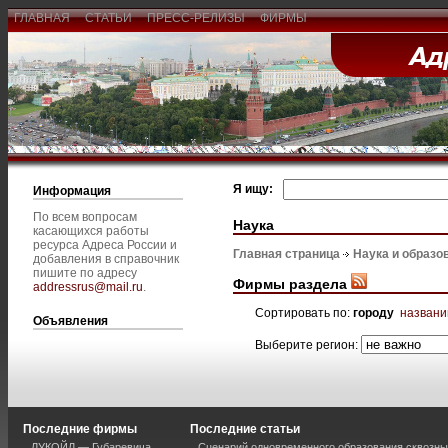
ГЛАВНАЯ
СТАТЬИ
ПРЕСС-РЕЛИЗЫ
ФИРМЫ
Я ищу:
Информация
По всем вопросам
Наука
касающихся работы
ресурса Адреса России и
Главная страница
Наука и образо
добавления в справочник
пишите по адресу
Фирмы раздела
addressrus@mail.ru
.
Сортировать по:
городу
назван
Объявления
Выберите регион:
Последние фирмы
Последние статьи
ЛУКОЙЛ — Губаревича
Сценарий одновременного образования сквозны