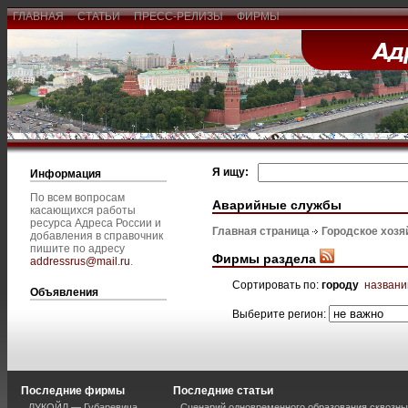
ГЛАВНАЯ
СТАТЬИ
ПРЕСС-РЕЛИЗЫ
ФИРМЫ
Я ищу:
Информация
По всем вопросам
Аварийные службы
касающихся работы
ресурса Адреса России и
Главная страница
Городское хозя
добавления в справочник
пишите по адресу
Фирмы раздела
addressrus@mail.ru
.
Сортировать по:
городу
назван
Объявления
Выберите регион:
Последние фирмы
Последние статьи
ЛУКОЙЛ — Губаревича
Сценарий одновременного образования сквозны