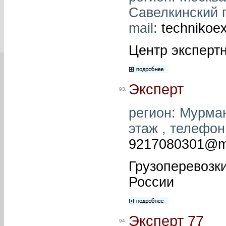
Савелкинский пр
mail:
technikoe
Центр эксперт
Эксперт
93.
регион: Мурман
этаж , телефон:
9217080301@ma
Грузоперевозк
России
Эксперт 77
94.