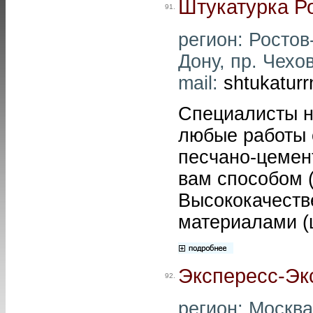
Штукатурка Р
91.
регион: Ростов-
Дону, пр. Чехов
mail:
shtukatur
Специалисты н
любые работы 
песчано-цемен
вам способом 
Высококачеств
материалами (
Экспересс-Эк
92.
регион: Москва