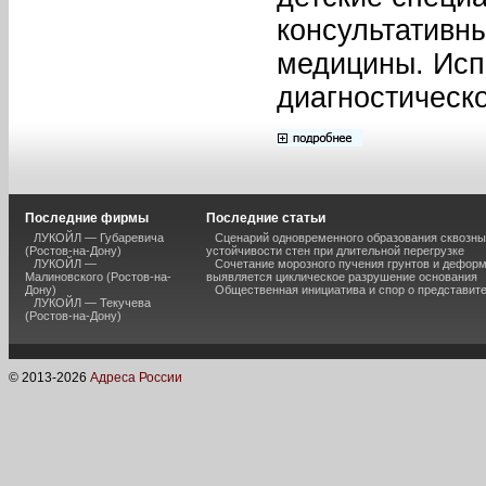
консультативн
медицины. Исп
диагностическ
Последние фирмы
Последние статьи
ЛУКОЙЛ — Губаревича
Сценарий одновременного образования сквозны
(Ростов-на-Дону)
устойчивости стен при длительной перегрузке
ЛУКОЙЛ —
Сочетание морозного пучения грунтов и дефор
Малиновского (Ростов-на-
выявляется циклическое разрушение основания
Дону)
Общественная инициатива и спор о представит
ЛУКОЙЛ — Текучева
(Ростов-на-Дону)
© 2013-
2026
Адреса России