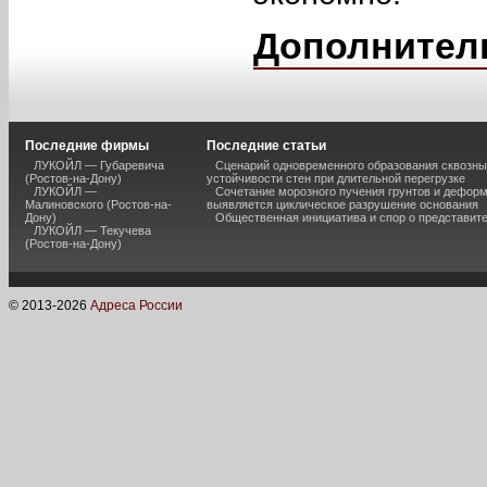
Дополнител
Последние фирмы
Последние статьи
ЛУКОЙЛ — Губаревича
Сценарий одновременного образования сквозны
(Ростов-на-Дону)
устойчивости стен при длительной перегрузке
ЛУКОЙЛ —
Сочетание морозного пучения грунтов и дефор
Малиновского (Ростов-на-
выявляется циклическое разрушение основания
Дону)
Общественная инициатива и спор о представит
ЛУКОЙЛ — Текучева
(Ростов-на-Дону)
© 2013-
2026
Адреса России