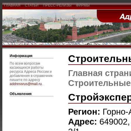
ГЛАВНАЯ
СТАТЬИ
ПРЕСС-РЕЛИЗЫ
ФИРМЫ
Строительн
Информация
По всем вопросам
касающихся работы
Главная стран
ресурса Адреса России и
добавления в справочник
пишите по адресу
Строительные
addressrus@mail.ru
.
Стройэкспер
Объявления
Регион:
Горно-
Адрес:
649002,