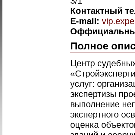
3/1
Контактный т
E-mail:
vip.expe
Оффициальны
Полное опи
Центр судебных
«Стройэксперт
услуг: организ
экспертизы про
выполнение нег
экспертного ос
оценка объекто
зданий и соору