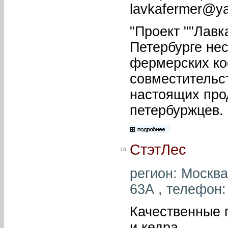
lavkafermer@ya
"Проект ""Лавк
Петербурге нес
фермерских коо
совместительст
настоящих про
петербуржцев. 
СтэтЛес
18.
регион: Москва
63А , телефон:
Качественные 
и кедра