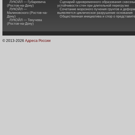
ЛУКОЙЛ — Губаревича
Сценарий одновременного образования сквозны
(Ростов-на-Дону)
устойчивости стен при длительной перегрузке
ЛУКОЙЛ —
Сочетание морозного пучения грунтов и дефор
Малиновского (Ростов-на-
выявляется циклическое разрушение основания
Дону)
Общественная инициатива и спор о представит
ЛУКОЙЛ — Текучева
(Ростов-на-Дону)
© 2013-
2026
Адреса России