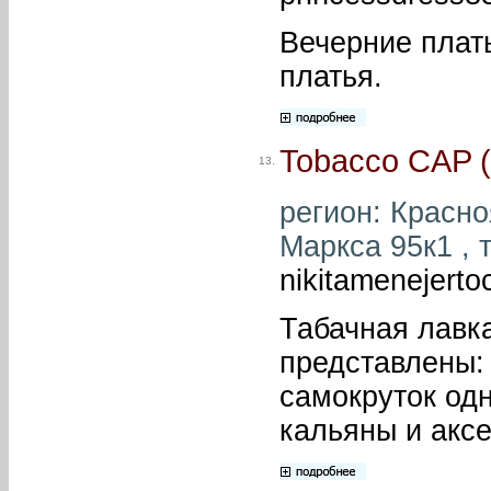
Вечерние плат
платья.
Tobacco CAP (
13.
регион: Красноя
Маркса 95к1 , 
nikitamenejert
Табачная лавк
представлены: 
самокруток од
кальяны и аксе