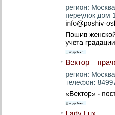
регион: Москва
переулок дом 16
info@poshiv-osk
Пошив женской
учета градации
Вектор – пра
21.
регион: Москва
телефон: 84997
«Вектор» - пос
Lady Lux
22.