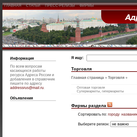
ГЛАВНАЯ
СТАТЬИ
ПРЕСС-РЕЛИЗЫ
ФИРМЫ
Я ищу:
Информация
По всем вопросам
Торговля
касающихся работы
ресурса Адреса России и
Главная страница
Торговля
добавления в справочник
пишите по адресу
addressrus@mail.ru
.
Оптовая торговля
Супермаркеты, гипермаркеты
Объявления
Фирмы раздела
Сортировать по:
городу
названи
Выберите регион: