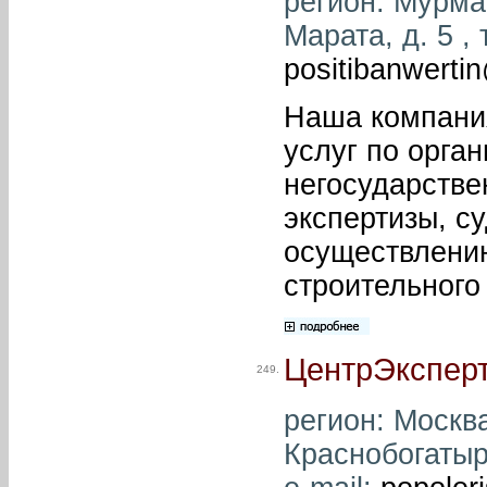
регион: Мурман
Марата, д. 5 ,
positibanwerti
Наша компания
услуг по орга
негосударстве
экспертизы, с
осуществлению
строительного
ЦентрЭкспер
249.
регион: Москва
Краснобогатырс