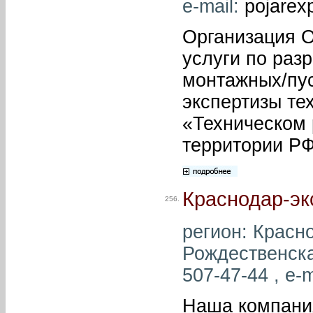
e-mail:
pojarex
Организация 
услуги по раз
монтажных/пус
экспертизы те
«Техническом 
территории РФ
Краснодар-эк
256.
регион: Красно
Рождественска
507-47-44 , e-m
Наша компани