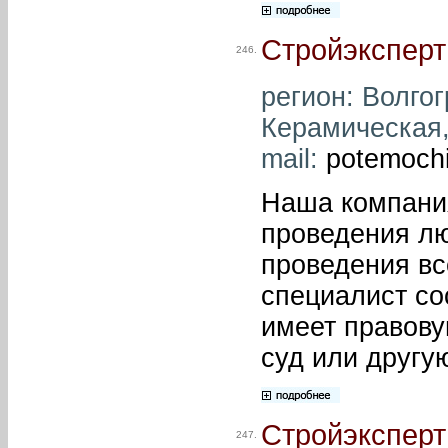
Стройэксперт
246.
регион: Волгог
Керамическая, 
mail:
potemochi
Наша компания
проведения лю
проведения в
специалист со
имеет правову
суд или другу
Стройэксперт
247.