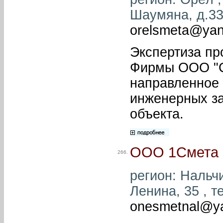
Шаумяна, д.33 
orelsmeta@yan
Экспертиза пр
Фирмы ООО "С
направленное 
инженерных за
объекта.
ООО 1Смета
266.
регион: Нальчи
Ленина, 35 , т
onesmetnal@ya