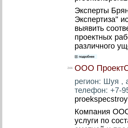
Эксперты Бря
Экспертиза" и
выявить соотв
проектных раб
различного ущ
ООО Проект
244.
регион: Шуя , 
телефон: +7-95
proekspecstro
Компания ООО
услуги по сос