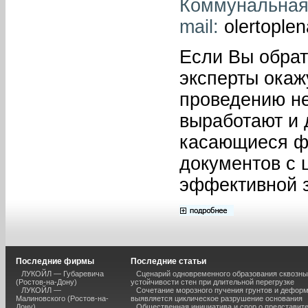
Коммунальная, 
mail:
olertople
Если Вы обрат
эксперты окаж
проведению не
выработают и 
касающиеся ф
документов с 
эффективной з
Последние фирмы
Последние статьи
ЛУКОЙЛ — Губаревича
Сценарий одновременного образования сквозны
(Ростов-на-Дону)
устойчивости стен при длительной перегрузке
ЛУКОЙЛ —
Сочетание морозного пучения грунтов и дефор
Малиновского (Ростов-на-
выявляется циклическое разрушение основания
Дону)
Общественная инициатива и спор о представит