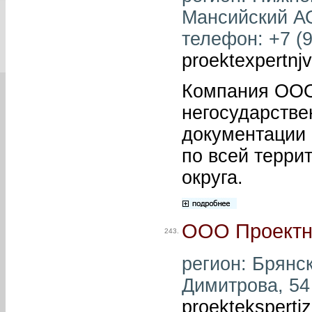
Мансийский АО,
телефон: +7 (9
proektexpertn
Компания ООО
негосударстве
документации 
по всей терри
округа.
ООО Проектн
243.
регион: Брянск
Димитрова, 54 
proekteksperti