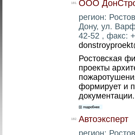
ООО ДонСтро
181.
регион: Ростов
Дону, ул. Варф
42-52 , факс: +
donstroyproek
Ростовская ф
проекты архит
пожаротушени
формирует и п
документации.
Автоэксперт
182.
регион: Ростов