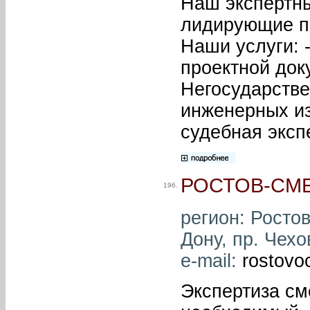
Наш экспертны
лидирующие по
Наши услуги: 
проектной док
Негосударстве
инженерных из
судебная эксп
РОСТОВ-СМ
196.
регион: Ростов
Дону, пр. Чехо
e-mail:
rostovo
Экспертиза см