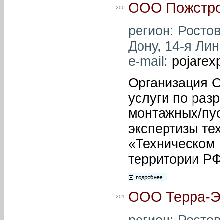
ООО Пожстро
200.
регион: Ростов
Дону, 14-я Лин
e-mail:
pojarex
Организация 
услуги по раз
монтажных/пус
экспертизы те
«Техническом 
территории РФ
ООО Терра-Э
201.
регион: Ростов