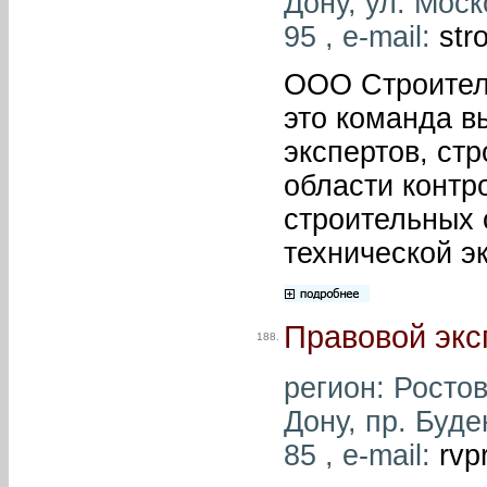
Дону, ул. Моск
95 , e-mail:
str
ООО Строитель
это команда в
экспертов, ст
области контр
строительных 
технической эк
Правовой экс
188.
регион: Ростов
Дону, пр. Буде
85 , e-mail:
rvp