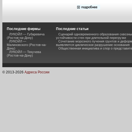
Последние фирмы
Последние статьи
ЛУКОЙЛ — Губаревича
Сценарий одновременного образования сквозны
(Ростов-на-Дону)
устойчивости стен при длительной перегрузке
ЛУКОЙЛ —
Сочетание морозного пучения грунтов и дефор
Малиновского (Ростов-на-
выявляется циклическое разрушение основания
Дону)
Общественная инициатива и спор о представит
ЛУКОЙЛ — Текучева
(Ростов-на-Дону)
© 2013-
2026
Адреса России