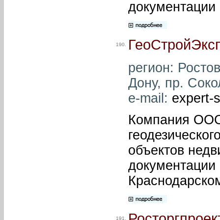
документации 
ГеоСтройЭкс
190.
регион: Ростов
Дону, пр. Соко
e-mail:
expert-
Компания ООО
геодезическог
объектов недв
документации 
Краснодарском
Росторгпроек
191.