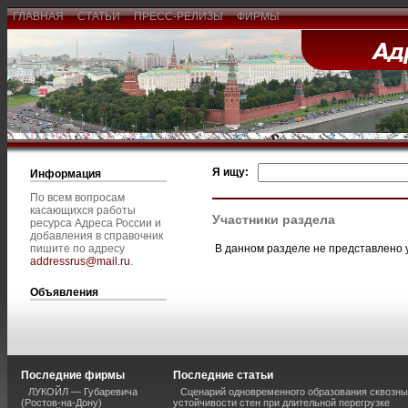
ГЛАВНАЯ
СТАТЬИ
ПРЕСС-РЕЛИЗЫ
ФИРМЫ
Я ищу:
Информация
По всем вопросам
касающихся работы
Участники раздела
ресурса Адреса России и
добавления в справочник
В данном разделе не представлено 
пишите по адресу
addressrus@mail.ru
.
Объявления
Последние фирмы
Последние статьи
ЛУКОЙЛ — Губаревича
Сценарий одновременного образования сквозны
(Ростов-на-Дону)
устойчивости стен при длительной перегрузке