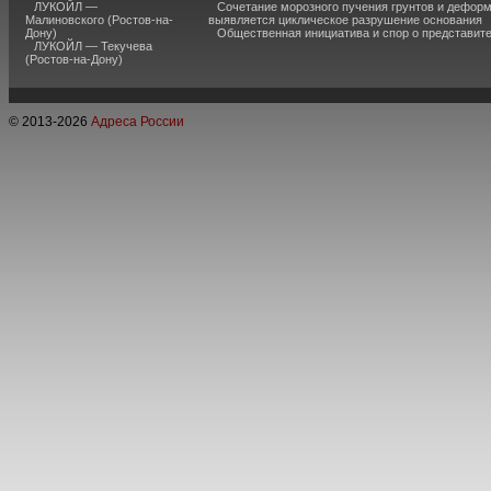
ЛУКОЙЛ —
Сочетание морозного пучения грунтов и дефор
Малиновского (Ростов-на-
выявляется циклическое разрушение основания
Дону)
Общественная инициатива и спор о представит
ЛУКОЙЛ — Текучева
(Ростов-на-Дону)
© 2013-
2026
Адреса России