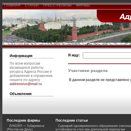
ГЛАВНАЯ
СТАТЬИ
ПРЕСС-РЕЛИЗЫ
ФИРМЫ
Я ищу:
Информация
По всем вопросам
касающихся работы
Участники раздела
ресурса Адреса России и
добавления в справочник
В данном разделе не представлено 
пишите по адресу
addressrus@mail.ru
.
Объявления
Последние фирмы
Последние статьи
ЛУКОЙЛ — Губаревича
Сценарий одновременного образования сквозны
(Ростов-на-Дону)
устойчивости стен при длительной перегрузке