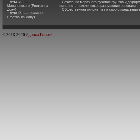
ЛУКОЙЛ —
Сочетание морозного пучения грунтов и дефор
Малиновского (Ростов-на-
выявляется циклическое разрушение основания
Дону)
Общественная инициатива и спор о представит
ЛУКОЙЛ — Текучева
(Ростов-на-Дону)
© 2013-
2026
Адреса России