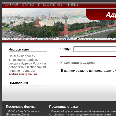
ГЛАВНАЯ
СТАТЬИ
ПРЕСС-РЕЛИЗЫ
ФИРМЫ
Я ищу:
Информация
По всем вопросам
касающихся работы
Участники раздела
ресурса Адреса России и
добавления в справочник
В данном разделе не представлено 
пишите по адресу
addressrus@mail.ru
.
Объявления
Последние фирмы
Последние статьи
ЛУКОЙЛ — Губаревича
Сценарий одновременного образования сквозны
(Ростов-на-Дону)
устойчивости стен при длительной перегрузке