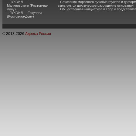
ЛУКОЙЛ —
Сочетание морозного пучения грунтов и дефор
Малиновского (Ростов-на-
выявляется циклическое разрушение основания
Дону)
Общественная инициатива и спор о представит
ЛУКОЙЛ — Текучева
(Ростов-на-Дону)
© 2013-
2026
Адреса России